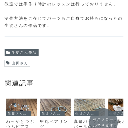
教室では手作り時計のレッスンは行っておりません。
制作方法をご存じでパーツもご自身でお持ちになったの
生徒さんの作品です。
生徒さん作品
山田さん
関連記事
生徒さん作品
生徒さん作品
生徒さん作品
生徒さん作品
横スクロー
わっかとつぶ
甲丸ペアリン
真鍮パイプと
紫陽花と
ルできます
つぶピアス
グ
パールのネッ
ンボ